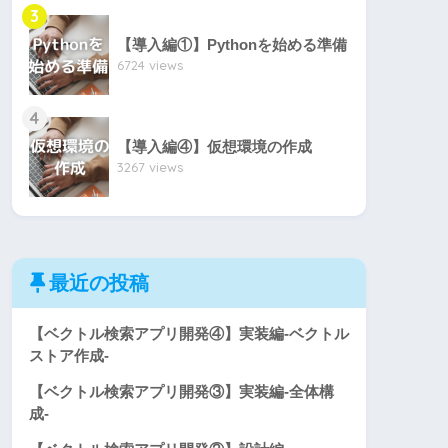
3
【導入編①】Pythonを始める準備
6724 views
4
【導入編④】仮想環境の作成
3267 views
最近の投稿
【ベクトル検索アプリ開発④】実装編-ベクトル
ストア作成-
【ベクトル検索アプリ開発③】実装編-全体構
成-