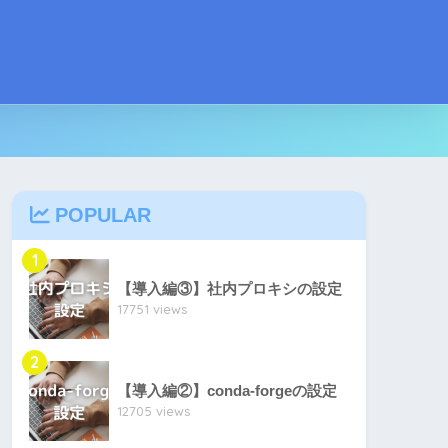
POPULAR
1
【導入編③】社内プロキシの設定
17751 views
2
【導入編②】conda-forgeの設定
12705 views